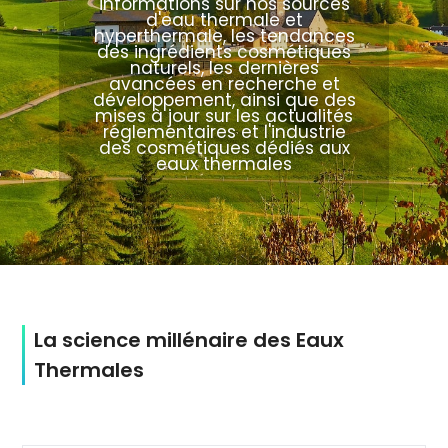
informations sur nos sources
d'eau thermale et
hyperthermale, les tendances
des ingrédients cosmétiques
naturels, les dernières
avancées en recherche et
développement, ainsi que des
mises à jour sur les actualités
réglementaires et l'industrie
des cosmétiques dédiés aux
eaux thermales
La science millénaire des Eaux
Thermales