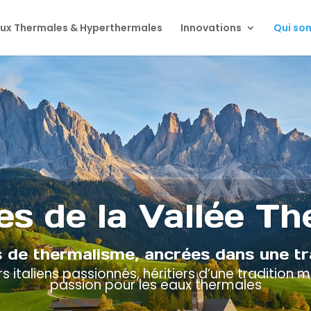
ux Thermales & Hyperthermales
Innovations
Qui so
es de la Vallée T
 de thermalisme, ancrées dans une tra
 italiens passionnés, héritiers d’une tradition mi
passion pour les eaux thermales