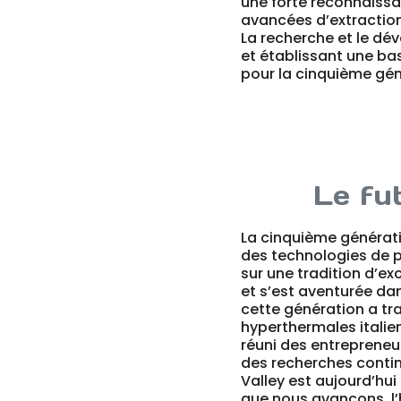
une forte reconnaissa
avancées d’extractio
La recherche et le dé
et établissant une bas
pour la cinquième gén
Le fu
La cinquième générat
des technologies de p
sur une tradition d’e
et s’est aventurée da
cette génération a tra
hyperthermales italie
réuni des entrepreneu
des recherches continu
Valley est aujourd’hui
que nous avançons, l’