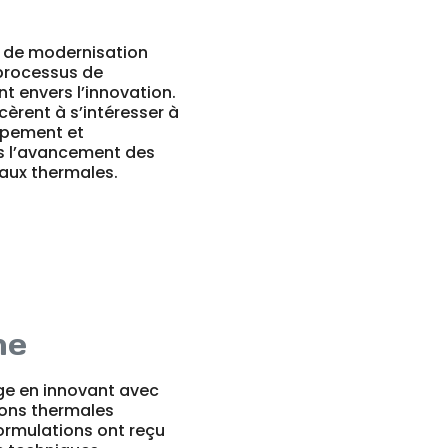
t de modernisation
 processus de
t envers l’innovation.
cèrent à s’intéresser à
oppement et
ns l’avancement des
aux thermales.
he
age en innovant avec
ions thermales
 formulations ont reçu