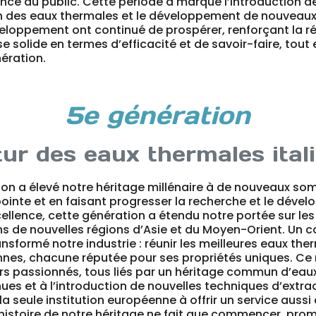
nce du public. Cette période a marqué l’introduction d
n des eaux thermales et le développement de nouveaux 
veloppement ont continué de prospérer, renforçant la r
e solide en termes d’efficacité et de savoir-faire, tout 
ération.
5e génération
tur des eaux thermales ital
ion a élevé notre héritage millénaire à de nouveaux s
ointe et en faisant progresser la recherche et le dév
xcellence, cette génération a étendu notre portée sur l
ns de nouvelles régions d’Asie et du Moyen-Orient. Un c
nsformé notre industrie : réunir les meilleures eaux the
nnes, chacune réputée pour ses propriétés uniques. Ce
rs passionnés, tous liés par un héritage commun d’eau
es et à l’introduction de nouvelles techniques d’extrac
 la seule institution européenne à offrir un service auss
histoire de notre héritage ne fait que commencer, pro