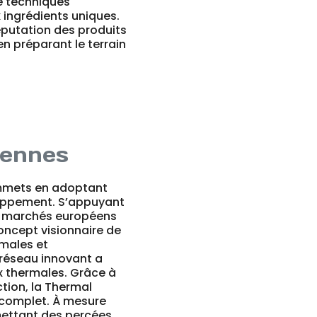
e techniques
ingrédients uniques.
éputation des produits
en préparant le terrain
iennes
ommets en adoptant
eloppement. S’appuyant
es marchés européens
oncept visionnaire de
rmales et
 réseau innovant a
x thermales. Grâce à
tion, la Thermal
i complet. À mesure
mettant des percées