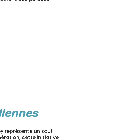
liennes
ey représente un saut
ation, cette initiative