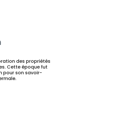
n
oration des propriétés
es. Cette époque fut
on pour son savoir-
ermale.
n